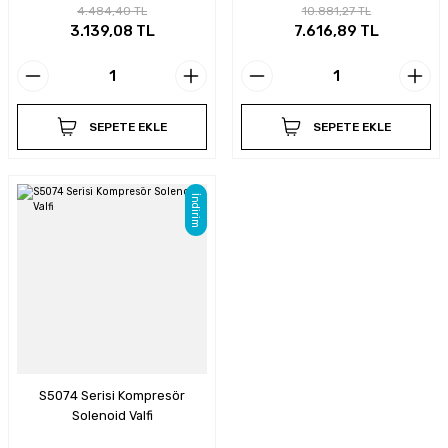
4.484,40 TL
10.881,27 TL
3.139,08 TL
7.616,89 TL
SEPETE EKLE
SEPETE EKLE
İndirim
S5074 Serisi Kompresör
Solenoid Valfi