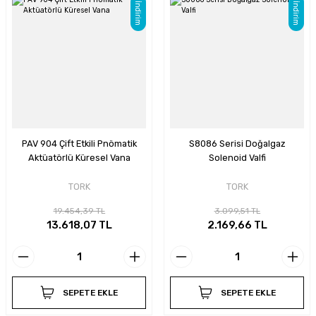
İndirim
İndirim
PAV 904 Çift Etkili Pnömatik
S8086 Serisi Doğalgaz
Aktüatörlü Küresel Vana
Solenoid Valfi
TORK
TORK
19.454,39 TL
3.099,51 TL
13.618,07 TL
2.169,66 TL
SEPETE EKLE
SEPETE EKLE