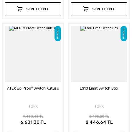
SEPETE EKLE
SEPETE EKLE
İndirim
İndirim
ATEX Ex-Proof Switch Kutusu
LS10 Limit Switch Box
TORK
TORK
9.430,43 TL
3.495,20 TL
6.601,30 TL
2.446,64 TL