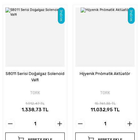
İndirim
İndirim
S8011 Serisi Doğalgaz Solenoid
Hijyenik Pnömatik Aktüatör
Valfi
TORK
TORK
1.912,47 TL
15.761,35 TL
1.338,73 TL
11.032,95 TL
SEPETE EKLE
SEPETE EKLE