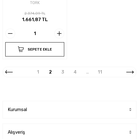
TORK
2.374,09 TL
1.661,87 TL
SEPETE EKLE
1
2
3
4
..
11
Kurumsal
Alışveriş