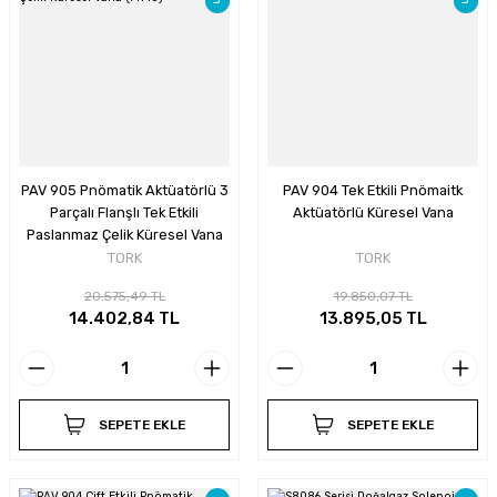
PAV 905 Pnömatik Aktüatörlü 3
PAV 904 Tek Etkili Pnömaitk
Parçalı Flanşlı Tek Etkili
Aktüatörlü Küresel Vana
Paslanmaz Çelik Küresel Vana
(PN40)
TORK
TORK
20.575,49 TL
19.850,07 TL
14.402,84 TL
13.895,05 TL
SEPETE EKLE
SEPETE EKLE