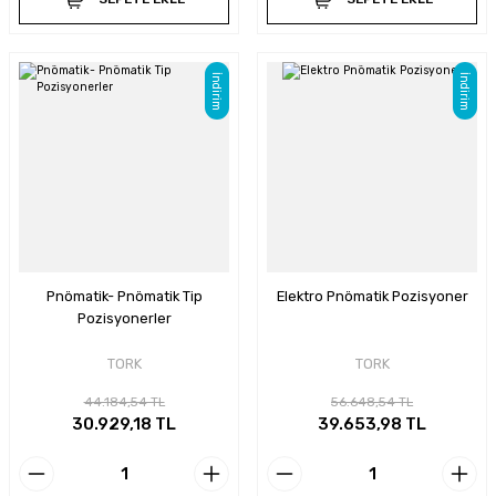
İndirim
İndirim
Pnömatik- Pnömatik Tip
Elektro Pnömatik Pozisyoner
Pozisyonerler
TORK
TORK
44.184,54 TL
56.648,54 TL
30.929,18 TL
39.653,98 TL