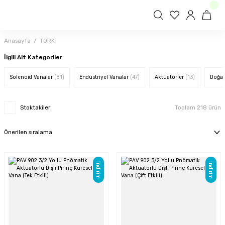
Anasayfa
TORK
İlgili Alt Kategoriler
Solenoid Vanalar
(81)
Endüstriyel Vanalar
(47)
Aktüatörler
(13)
Doğal
Stoktakiler
Toplam 218 ürün
İndirim
İndirim