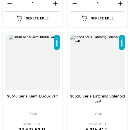
SEPETE EKLE
SEPETE EKLE
İndirim
İndirim
S8610 Serisi Gemi Düdük Valfi
S8320 Serisi Latching Solenoid
Valf
TORK
TORK
32.182,18 TL
7.452,02 TL
22.527,52 TL
5.216,41 TL