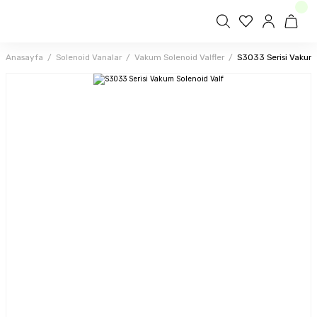
Anasayfa
Solenoid Vanalar
Vakum Solenoid Valfler
S3033 Serisi Vakum 