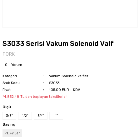
S3033 Serisi Vakum Solenoid Valf
TORK
0 - Yorum
Kategori
Vakum Solenoid Valfler
Stok Kodu
S3033
Fiyat
105,00 EUR + KDV
*4.852,48 TL den başlayan taksitlerle!!
Ölçü
3/8''
1/2''
3/4''
1''
Basınç
-1..+9 Bar