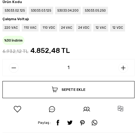
Ürün Kodu
S3033.02.125
S3033.03.125
S3033.04.200
S3033.05.250
Çalışma Voltajı
220 VAC
110 VAC
110 VDC
24 VAC
24 VDC
12 VAC
12 VDC
%30 İndirim
4.852,48 TL
6.932,12 TL
SEPETE EKLE
Paylaş :