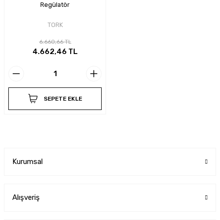
Regülatör
TORK
6.660,66 TL
4.662,46 TL
SEPETE EKLE
Kurumsal
Alışveriş