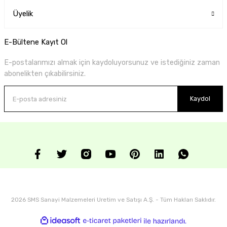
Üyelik
E-Bültene Kayıt Ol
E-postalarımızı almak için kaydoluyorsunuz ve istediğiniz zaman
abonelikten çıkabilirsiniz.
Kaydol
2026 SMS Sanayi Malzemeleri Uretim ve Satışı A.Ş. - Tüm Hakları Saklıdır.
ideasoft
ile
e-