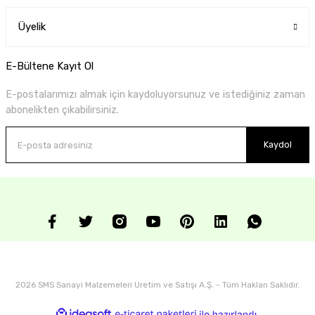
Üyelik
E-Bültene Kayıt Ol
E-postalarımızı almak için kaydoluyorsunuz ve istediğiniz zaman
abonelikten çıkabilirsiniz.
Kaydol
2026 SMS Sanayi Malzemeleri Uretim ve Satışı A.Ş. - Tüm Hakları Saklıdır.
ideasoft
ile
e-