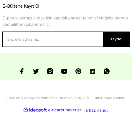
E-Bültene Kayıt Ol
E-postalarımızı almak için kaydoluyorsunuz ve istediğiniz zaman
abonelikten çıkabilirsiniz.
Kaydol
2026 SMS Sanayi Malzemeleri Uretim ve Satışı A.Ş. - Tüm Hakları Saklıdır.
ideasoft
ile
e-
hazırlandı.
ticaret
paketleri