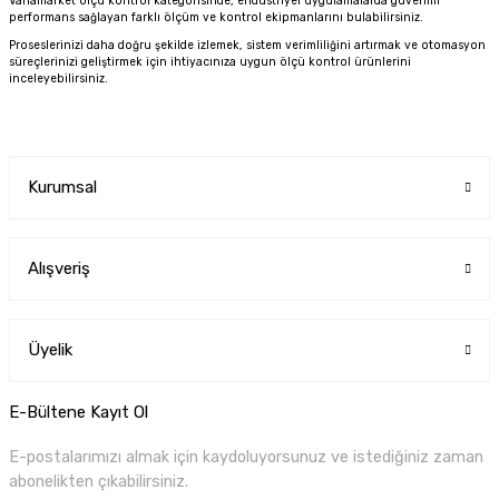
Vanamarket ölçü kontrol kategorisinde, endüstriyel uygulamalarda güvenilir
performans sağlayan farklı ölçüm ve kontrol ekipmanlarını bulabilirsiniz.
Proseslerinizi daha doğru şekilde izlemek, sistem verimliliğini artırmak ve otomasyon
süreçlerinizi geliştirmek için ihtiyacınıza uygun ölçü kontrol ürünlerini
inceleyebilirsiniz.
Kurumsal
Alışveriş
Üyelik
E-Bültene Kayıt Ol
E-postalarımızı almak için kaydoluyorsunuz ve istediğiniz zaman
abonelikten çıkabilirsiniz.