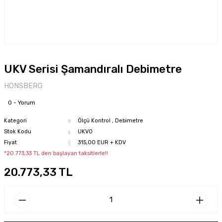
UKV Serisi Şamandıralı Debimetre
HONSBERG
0 - Yorum
Kategori
Ölçü Kontrol
,
Debimetre
Stok Kodu
UKV0
Fiyat
315,00 EUR + KDV
*20.773,33 TL den başlayan taksitlerle!!
20.773,33 TL