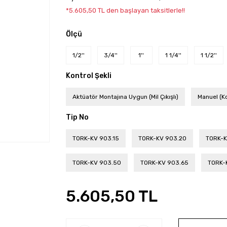
*5.605,50 TL den başlayan taksitlerle!!
Ölçü
1/2''
3/4''
1''
1 1/4''
1 1/2''
Kontrol Şekli
Aktüatör Montajına Uygun (Mil Çıkışlı)
Manuel (K
Tip No
TORK-KV 903.15
TORK-KV 903.20
TORK-K
TORK-KV 903.50
TORK-KV 903.65
TORK-
5.605,50 TL