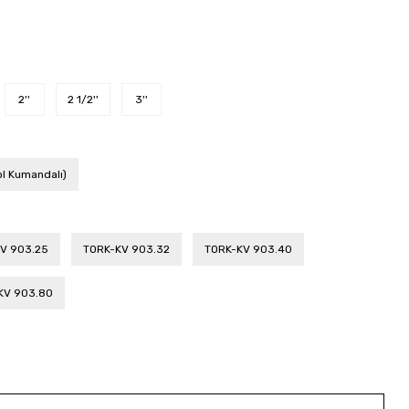
2''
2 1/2''
3''
ol Kumandalı)
V 903.25
TORK-KV 903.32
TORK-KV 903.40
KV 903.80