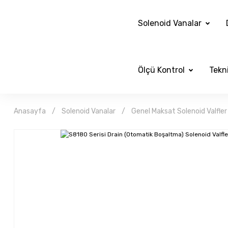
Solenoid Vanalar
Ölçü Kontrol
Tekni
Anasayfa
Solenoid Vanalar
Genel Maksat Solenoid Valfler