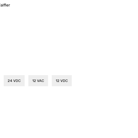
alfler
24 VDC
12 VAC
12 VDC