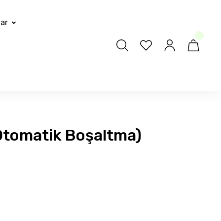
lar
(Otomatik Boşaltma)