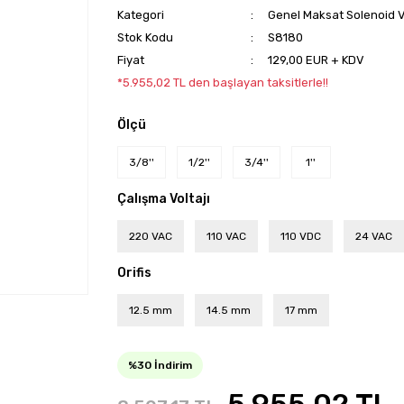
Kategori
Genel Maksat Solenoid V
Stok Kodu
S8180
Fiyat
129,00 EUR + KDV
*5.955,02 TL den başlayan taksitlerle!!
Ölçü
3/8''
1/2''
3/4''
1''
Çalışma Voltajı
220 VAC
110 VAC
110 VDC
24 VAC
Orifis
12.5 mm
14.5 mm
17 mm
%30 İndirim