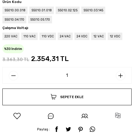
Ürün Kodu
S5010.00.018
S5010.01.018
S5010.02.125
S5010.03.145
S5010.04.170
S5010.05.170
Çalışma Voltajı
220 VAC
110 VAC
110 VDC
24 VAC
24 VDC
12 VAC
12 VDC
%30 İndirim
2.354,31 TL
3.363,30 TL
SEPETE EKLE
Paylaş :