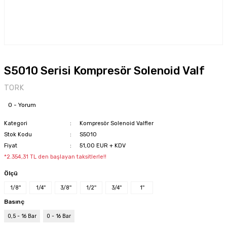
S5010 Serisi Kompresör Solenoid Valf
TORK
0 - Yorum
Kategori
Kompresör Solenoid Valfler
Stok Kodu
S5010
Fiyat
51,00 EUR + KDV
*2.354,31 TL den başlayan taksitlerle!!
Ölçü
1/8''
1/4''
3/8''
1/2''
3/4''
1''
Basınç
0,5 - 16 Bar
0 - 16 Bar