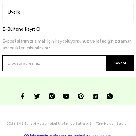
Üyelik
E-Bültene Kayıt Ol
E-postalarımızı almak için kaydoluyorsunuz ve istediğiniz zaman
abonelikten çıkabilirsiniz.
Kaydol
2026 SMS Sanayi Malzemeleri Uretim ve Satışı A.Ş. - Tüm Hakları Saklıdır.
ideasoft
ile