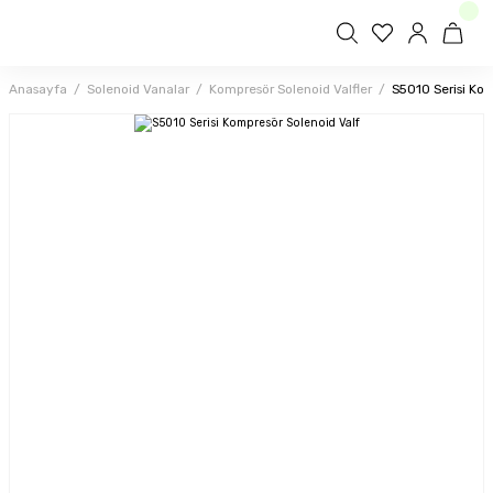
Anasayfa
Solenoid Vanalar
Kompresör Solenoid Valfler
S5010 Serisi Kom