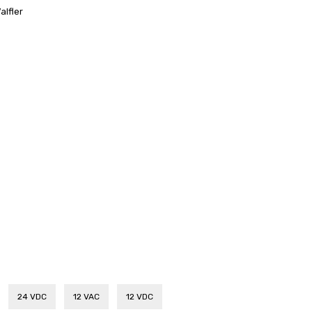
alfler
24 VDC
12 VAC
12 VDC