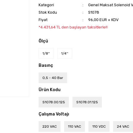
Kategori
Genel Maksat Solenoid V
Stok Kodu
S1078
Fiyat
96,00 EUR + KDV
*4.431,64 TL den başlayan taksitlerle!!
Ölçü
1/8''
1/4''
Basınç
0,5 - 40 Bar
Ürün Kodu
S1078.00.125
S1078.01.125
Çalışma Voltajı
220 VAC
110 VAC
110 VDC
24 VAC