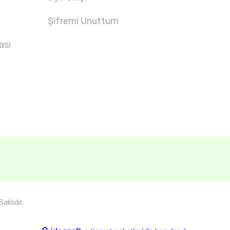
Şifremi Unuttum
ası
aklıdır.