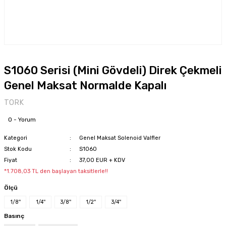
S1060 Serisi (Mini Gövdeli) Direk Çekmeli
Genel Maksat Normalde Kapalı
TORK
0 - Yorum
Kategori
Genel Maksat Solenoid Valfler
Stok Kodu
S1060
Fiyat
37,00 EUR + KDV
*1.708,03 TL den başlayan taksitlerle!!
Ölçü
1/8''
1/4''
3/8''
1/2''
3/4''
Basınç