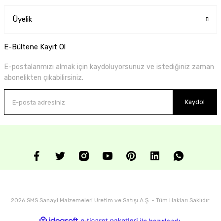
Üyelik
E-Bültene Kayıt Ol
E-postalarımızı almak için kaydoluyorsunuz ve istediğiniz zaman
abonelikten çıkabilirsiniz.
Kaydol
2026 SMS Sanayi Malzemeleri Uretim ve Satışı A.Ş. - Tüm Hakları Saklıdır.
ideasoft
ile