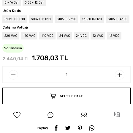
0 - 16 Bar
0,35 - 12 Bar
Ürün Kodu
S1060.00.018
S1060.01.018
S1060.02.120
S1060.03.120
S1060.04.150
Çalışma Voltajı
220 VAC
110 VAC
110 VDC
24 VAC
24 VDC
12 VAC
12 VDC
%30 İndirim
1.708,03 TL
2.440,04 TL
SEPETE EKLE
Paylaş :