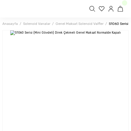
Anasayfa
Solenoid Vanalar
Genel Maksat Solenoid Valfler
S1060 Serisi 