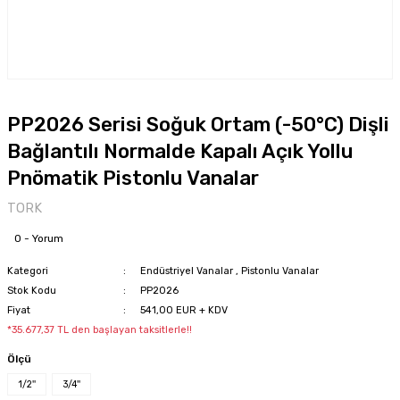
PP2026 Serisi Soğuk Ortam (-50°C) Dişli
Bağlantılı Normalde Kapalı Açık Yollu
Pnömatik Pistonlu Vanalar
TORK
0 - Yorum
Kategori
Endüstriyel Vanalar
,
Pistonlu Vanalar
Stok Kodu
PP2026
Fiyat
541,00 EUR + KDV
*35.677,37 TL den başlayan taksitlerle!!
Ölçü
1/2''
3/4''