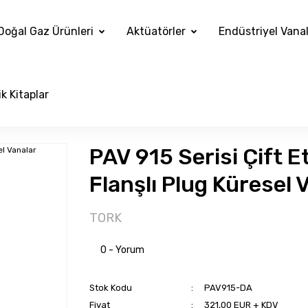
Doğal Gaz Ürünleri
Aktüatörler
Endüstriyel Vana
k Kitaplar
PAV 915 Serisi Çift E
Flanşlı Plug Küresel 
TORK
0 - Yorum
Stok Kodu
PAV915-DA
Fiyat
321,00 EUR + KDV