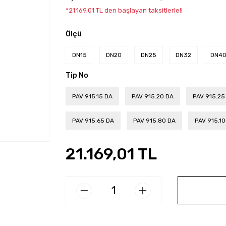
*21.169,01 TL den başlayan taksitlerle!!
Ölçü
DN15
DN20
DN25
DN32
DN4
Tip No
PAV 915.15 DA
PAV 915.20 DA
PAV 915.25
PAV 915.65 DA
PAV 915.80 DA
PAV 915.1
21.169,01 TL