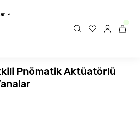
lar
tkili Pnömatik Aktüatörlü
Vanalar