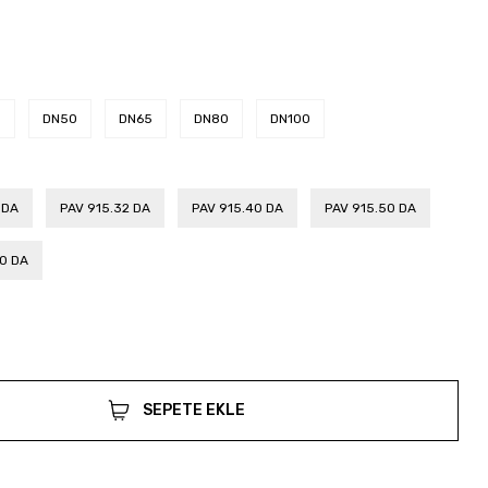
0
DN50
DN65
DN80
DN100
 DA
PAV 915.32 DA
PAV 915.40 DA
PAV 915.50 DA
00 DA
SEPETE EKLE