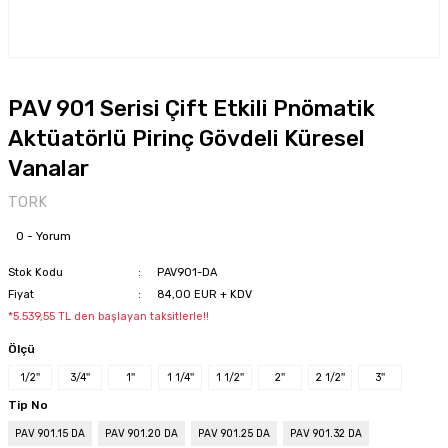
PAV 901 Serisi Çift Etkili Pnömatik
Aktüatörlü Pirinç Gövdeli Küresel
Vanalar
TORK
0 - Yorum
Stok Kodu
PAV901-DA
Fiyat
84,00 EUR + KDV
*5.539,55 TL den başlayan taksitlerle!!
Ölçü
1/2''
3/4''
1''
1 1/4''
1 1/2''
2''
2 1/2''
3''
Tip No
PAV 901.15 DA
PAV 901.20 DA
PAV 901.25 DA
PAV 901.32 DA