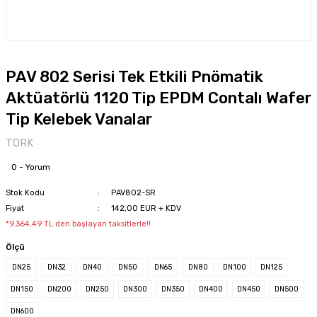
PAV 802 Serisi Tek Etkili Pnömatik
Aktüatörlü 1120 Tip EPDM Contalı Wafer
Tip Kelebek Vanalar
TORK
0 - Yorum
Stok Kodu
PAV802-SR
Fiyat
142,00 EUR + KDV
*9.364,49 TL den başlayan taksitlerle!!
Ölçü
DN25
DN32
DN40
DN50
DN65
DN80
DN100
DN125
DN150
DN200
DN250
DN300
DN350
DN400
DN450
DN500
DN600