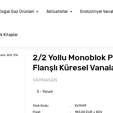
Doğal Gaz Ürünleri
Aktüatörler
Endüstriyel Vana
k Kitaplar
2/2 Yollu Monoblok P
Flanşlı Küresel Vanal
VARNASAN
0 - Yorum
Stok Kodu
KV909F
Fiyat
183,00 EUR + KDV