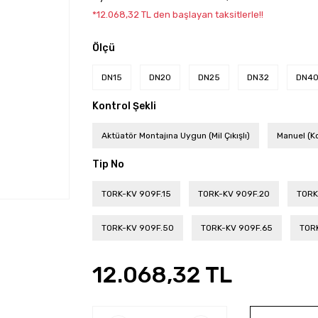
*12.068,32 TL den başlayan taksitlerle!!
Ölçü
DN15
DN20
DN25
DN32
DN4
Kontrol Şekli
Aktüatör Montajına Uygun (Mil Çıkışlı)
Manuel (K
Tip No
TORK-KV 909F.15
TORK-KV 909F.20
TORK
TORK-KV 909F.50
TORK-KV 909F.65
TOR
12.068,32 TL