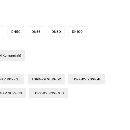
0
DN50
DN65
DN80
DN100
ol Kumandalı)
-KV 909F.25
TORK-KV 909F.32
TORK-KV 909F.40
K-KV 909F.80
TORK-KV 909F.100