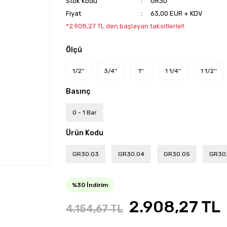
Stok Kodu
GR30
Fiyat
63,00 EUR + KDV
*2.908,27 TL den başlayan taksitlerle!!
Ölçü
1/2''
3/4''
1''
1 1/4''
1 1/2''
Basınç
0 - 1 Bar
Ürün Kodu
GR30.03
GR30.04
GR30.05
GR30
%30 İndirim
2.908,27 TL
4.154,67 TL