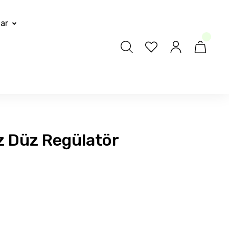
lar
z Düz Regülatör