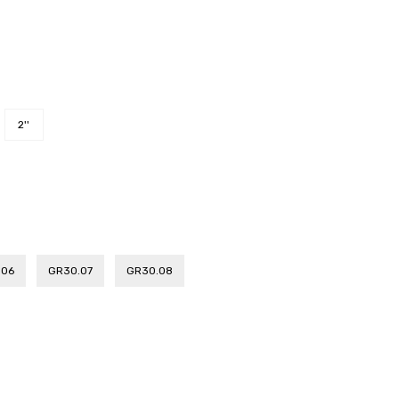
2''
.06
GR30.07
GR30.08