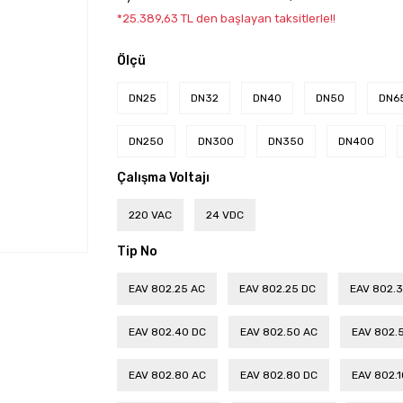
*25.389,63 TL den başlayan taksitlerle!!
Ölçü
DN25
DN32
DN40
DN50
DN6
DN250
DN300
DN350
DN400
Çalışma Voltajı
220 VAC
24 VDC
Tip No
EAV 802.25 AC
EAV 802.25 DC
EAV 802.3
EAV 802.40 DC
EAV 802.50 AC
EAV 802.
EAV 802.80 AC
EAV 802.80 DC
EAV 802.