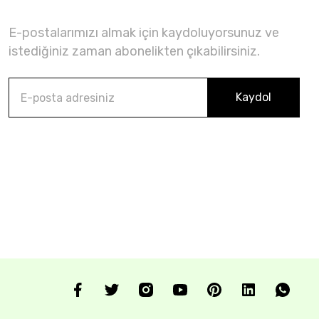
E-postalarımızı almak için kaydoluyorsunuz ve
istediğiniz zaman abonelikten çıkabilirsiniz.
Kaydol