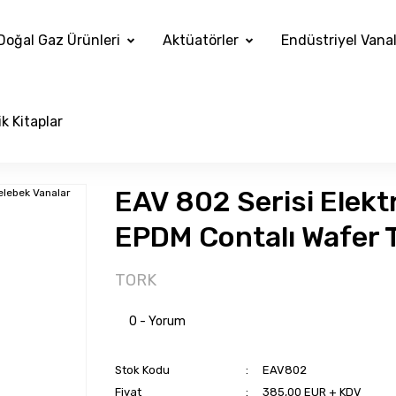
Doğal Gaz Ürünleri
Aktüatörler
Endüstriyel Vana
k Kitaplar
EAV 802 Serisi Elekt
EPDM Contalı Wafer T
TORK
0 - Yorum
Stok Kodu
EAV802
Fiyat
385,00 EUR + KDV