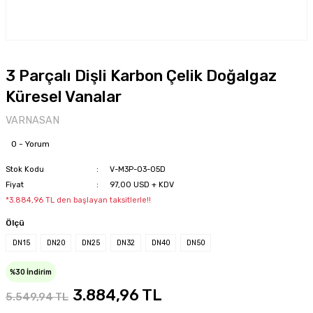
3 Parçalı Dişli Karbon Çelik Doğalgaz
Küresel Vanalar
VARNASAN
0 - Yorum
Stok Kodu
V-M3P-03-05D
Fiyat
97,00 USD + KDV
*3.884,96 TL den başlayan taksitlerle!!
Ölçü
DN15
DN20
DN25
DN32
DN40
DN50
%30 İndirim
3.884,96 TL
5.549,94 TL