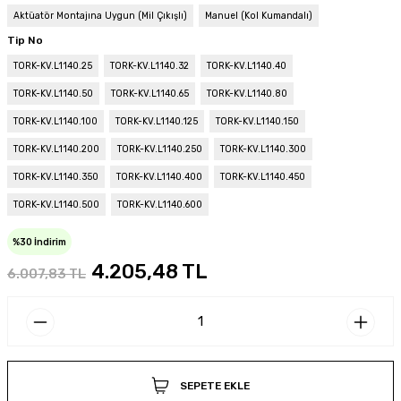
Aktüatör Montajına Uygun (Mil Çıkışlı)
Manuel (Kol Kumandalı)
Tip No
TORK-KV.L1140.25
TORK-KV.L1140.32
TORK-KV.L1140.40
TORK-KV.L1140.50
TORK-KV.L1140.65
TORK-KV.L1140.80
TORK-KV.L1140.100
TORK-KV.L1140.125
TORK-KV.L1140.150
TORK-KV.L1140.200
TORK-KV.L1140.250
TORK-KV.L1140.300
TORK-KV.L1140.350
TORK-KV.L1140.400
TORK-KV.L1140.450
TORK-KV.L1140.500
TORK-KV.L1140.600
%30 İndirim
4.205,48 TL
6.007,83 TL
SEPETE EKLE