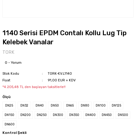
1140 Serisi EPDM Contalı Kollu Lug Tip
Kelebek Vanalar
TORK
0 - Yorum
Stok Kodu
TORK-KV.L1140
Fiyat
91,00 EUR + KDV
*4.205,48 TL den başlayan taksitlerle!!
Ölçü
DN25
DN32
DN40
DN50
DN65
DN80
DN100
DN125
DN150
DN200
DN250
DN300
DN350
DN400
DN450
DN500
DN600
Kontrol Şekli