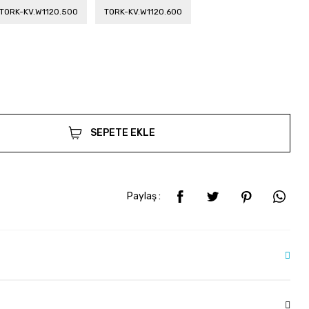
TORK-KV.W1120.500
TORK-KV.W1120.600
SEPETE EKLE
Paylaş :