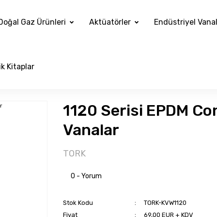
Doğal Gaz Ürünleri
Aktüatörler
Endüstriyel Vana
k Kitaplar
1120 Serisi EPDM Con
Vanalar
TORK
0 - Yorum
Stok Kodu
TORK-KVW1120
Fiyat
69,00 EUR + KDV