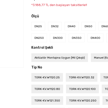
*3.188,77 TL den başlayan taksitlerle!!
Ölçü
DN25
DN32
DN40
DN50
DN6
DN250
DN300
DN350
DN400
Kontrol Şekli
Aktüatör Montajına Uygun (Mil Çıkışlı)
Manuel (K
Tip No
TORK-KV.W1120.25
TORK-KV.W1120.32
TO
TORK-KV.W1120.80
TORK-KV.W1120.100
TO
TORK-KV.W121.350
TORK-KV.W1120.250
T