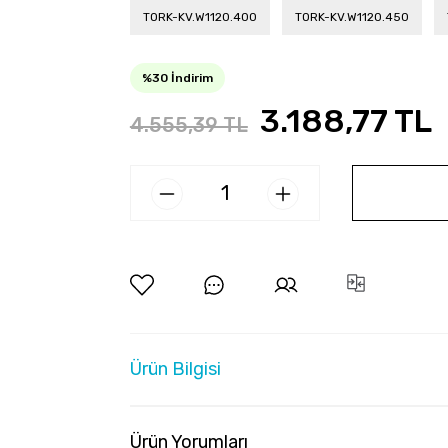
TORK-KV.W1120.400
TORK-KV.W1120.450
%30 İndirim
3.188,77 TL
4.555,39 TL
Ürün Bilgisi
Ürün Yorumları